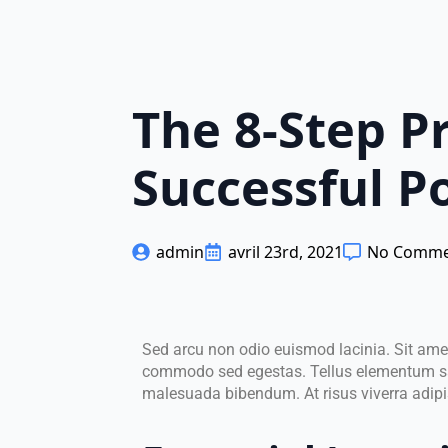
Skip
to
main
content
The 8-Step P
Successful P
admin
avril 23rd, 2021
No Comme
Sed arcu non odio euismod lacinia. Sit amet
commodo sed egestas. Tellus elementum sagi
malesuada bibendum. At risus viverra adipis