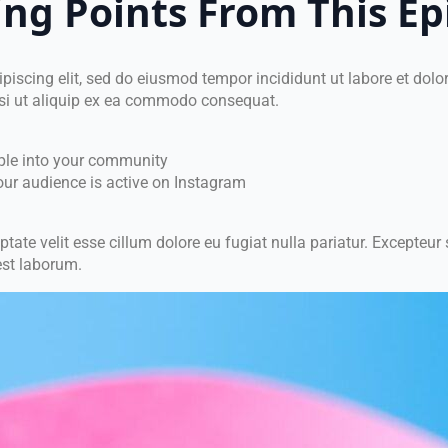
ing Points From This Ep
ipiscing elit, sed do eiusmod tempor incididunt ut labore et do
nisi ut aliquip ex ea commodo consequat.
ple into your community
our audience is active on Instagram
uptate velit esse cillum dolore eu fugiat nulla pariatur. Excepteu
 est laborum.