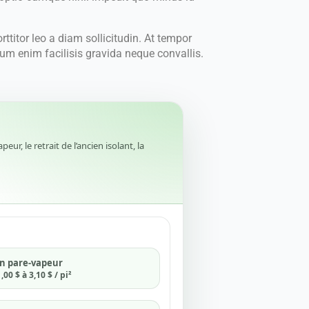
ttitor leo a diam sollicitudin. At tempor
m enim facilisis gravida neque convallis.
r, le retrait de l’ancien isolant, la
un pare-vapeur
00 $ à 3,10 $ / pi²