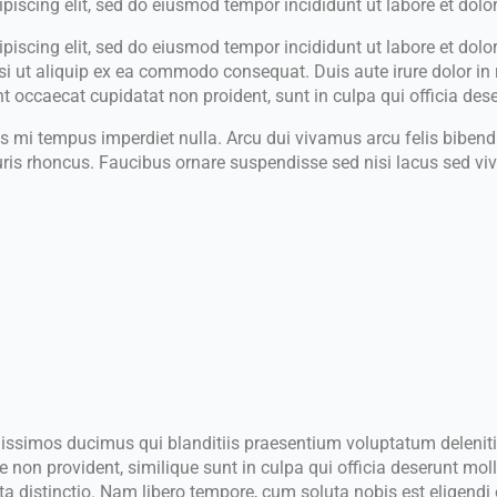
piscing elit, sed do eiusmod tempor incididunt ut labore et dolor
ipiscing elit, sed do eiusmod tempor incididunt ut labore et do
si ut aliquip ex ea commodo consequat. Duis aute irure dolor in r
int occaecat cupidatat non proident, sunt in culpa qui officia des
ices mi tempus imperdiet nulla. Arcu dui vivamus arcu felis bibe
ris rhoncus. Faucibus ornare suspendisse sed nisi lacus sed viv
nissimos ducimus qui blanditiis praesentium voluptatum deleniti
e non provident, similique sunt in culpa qui officia deserunt mol
ta distinctio. Nam libero tempore, cum soluta nobis est eligend