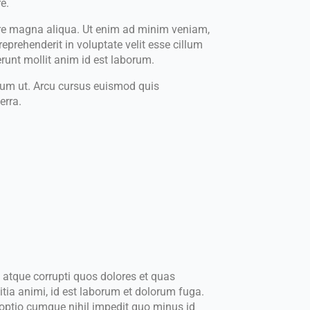
e.
lore magna aliqua. Ut enim ad minim veniam,
eprehenderit in voluptate velit esse cillum
erunt mollit anim id est laborum.
ndum ut. Arcu cursus euismod quis
erra.
 atque corrupti quos dolores et quas
litia animi, id est laborum et dolorum fuga.
i optio cumque nihil impedit quo minus id