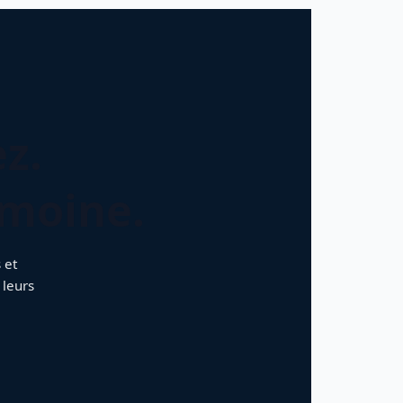
z.
imoine.
 et
 leurs