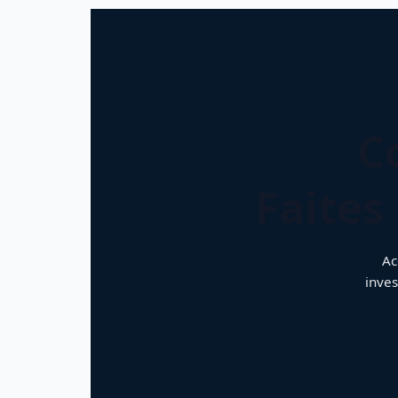
C
Faites
Ac
inves