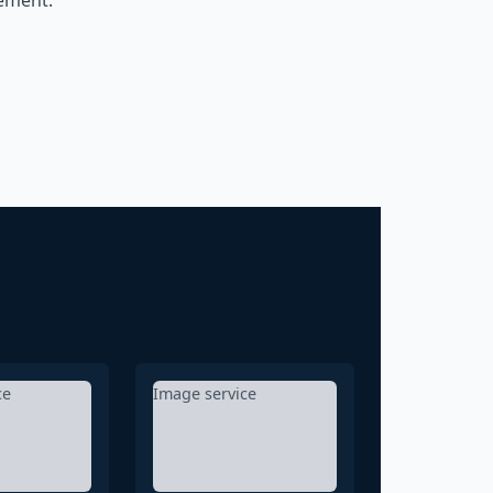
ement.
ce
Image service