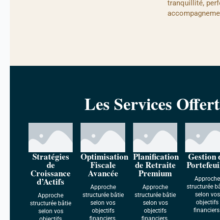
tranquillité, per
accompagneme
Les Services Offert
Stratégies
Optimisation
Planification
Gestion 
de
Fiscale
de Retraite
Portefeui
Croissance
Avancée
Premium
d’Actifs
Approch
structurée b
Approche
Approche
selon vos
structurée bâtie
structurée bâtie
Approche
objectifs
selon vos
selon vos
structurée bâtie
financiers
objectifs
objectifs
selon vos
financiers.
financiers.
objectifs