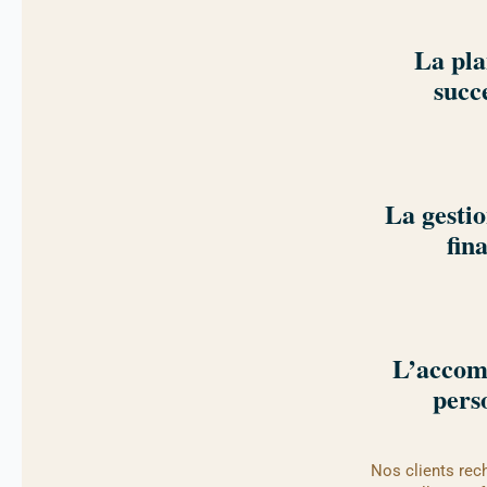
La pla
succ
La gestio
fin
L’acco
pers
Nos clients rech